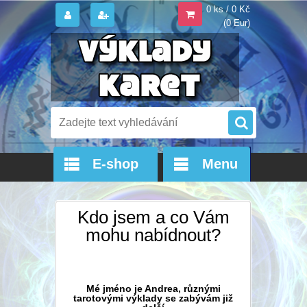
0 ks / 0 Kč
(0 Eur)
E-shop
Menu
Kdo jsem a co Vám
mohu nabídnout?
Mé jméno je Andrea, různými
tarotovými výklady se zabývám již