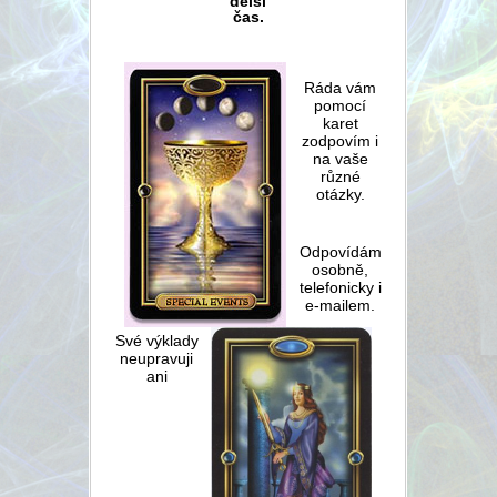
delší
čas.
Ráda vám
pomocí
karet
zodpovím i
na vaše
různé
otázky.
Odpovídám
osobně,
telefonicky i
e-mailem.
Své výklady
neupravuji
ani